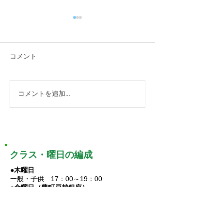
コメント
コメントを追加…
奇跡のご飯粒パワー！墨
10月21日より
汚れ染抜き方法ご紹介
豊町教室開講し
クラス・曜日の編成
●木曜日
一般・子供 17：00～19：00
●金曜日（豊町戸越銀座）
一般・子供 17：30～19：15
●土曜日
子供 14：00～15：20